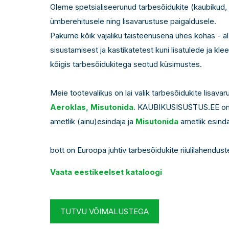
Oleme spetsialiseerunud tarbesõidukite (kaubikud,
ümberehitusele ning lisavarustuse paigaldusele.
Pakume kõik vajaliku täisteenusena ühes kohas - a
sisustamisest ja kastikatetest kuni lisatulede ja kl
kõigis tarbesõidukitega seotud küsimustes.
Meie tootevalikus on lai valik tarbesõidukite lisavar
Aeroklas, Misutonida.
KAUBIKUSISUSTUS.EE o
ametlik (ainu)esindaja ja
Misutonida
ametlik esinda
bott on Euroopa juhtiv tarbesõidukite riiulilahenduste
Vaata eestikeelset kataloogi
TUTVU VÕIMALUSTEGA