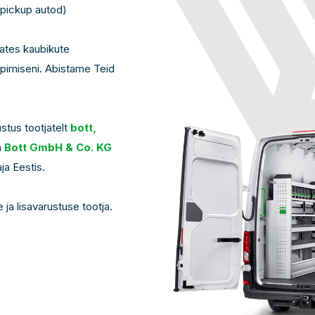
 pickup autod)
lates kaubikute
eepimiseni. Abistame Teid
ustus tootjatelt
bott,
n
Bott GmbH & Co. KG
ja Eestis.
 ja lisavarustuse tootja.